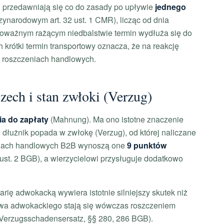
 przedawniają się co do zasady po upływie
jednego
zynarodowym art. 32 ust. 1 CMR), licząc od dnia
noważnym rażącym niedbalstwie termin wydłuża się do
ch krótki termin transportowy oznacza, że na reakcję
ch roszczeniach handlowych.
ech i stan zwłoki (Verzug)
a do zapłaty
(Mahnung). Ma ono istotne znaczenie
dłużnik popada w zwłokę (Verzug), od której naliczane
kcjach handlowych B2B wynoszą one
9 punktów
ust. 2 BGB), a wierzycielowi przysługuje dodatkowo
ię adwokacką wywiera istotnie silniejszy skutek niż
twa adwokackiego stają się wówczas roszczeniem
erzugsschadensersatz, §§ 280, 286 BGB).