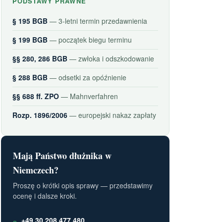
PODSTAWY PRAWNE
§ 195 BGB
— 3-letni termin przedawnienia
§ 199 BGB
— początek biegu terminu
§§ 280, 286 BGB
— zwłoka i odszkodowanie
§ 288 BGB
— odsetki za opóźnienie
§§ 688 ff. ZPO
— Mahnverfahren
Rozp. 1896/2006
— europejski nakaz zapłaty
Mają Państwo dłużnika w
Niemczech?
Proszę o krótki opis sprawy — przedstawimy
ocenę i dalsze kroki.
+49 30 208 477 480