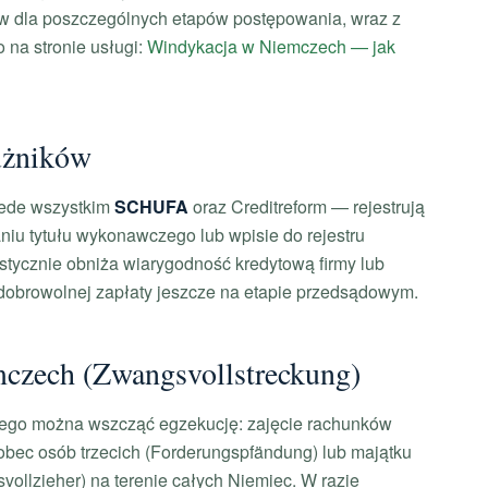
w dla poszczególnych etapów postępowania, wraz z
 na stronie usługi:
Windykacja w Niemczech — jak
użników
zede wszystkim
SCHUFA
oraz Creditreform — rejestrują
aniu tytułu wykonawczego lub wpisie do rejestru
astycznie obniża wiarygodność kredytową firmy lub
 dobrowolnej zapłaty jeszcze na etapie przedsądowym.
czech (Zwangsvollstreckung)
ego można wszcząć egzekucję: zajęcie rachunków
bec osób trzecich (Forderungspfändung) lub majątku
ollzieher) na terenie całych Niemiec. W razie