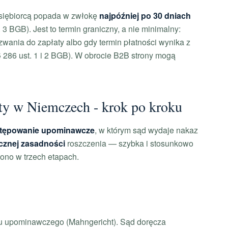
dsiębiorcą popada w zwłokę
najpóźniej po 30 dniach
 3 BGB). Jest to termin graniczny, a nie minimalny:
ania do zapłaty albo gdy termin płatności wynika z
 286 ust. 1 i 2 BGB). W obrocie B2B strony mogą
ty w Niemczech - krok po kroku
tępowanie upominawcze
, w którym sąd wydaje nakaz
cznej zasadności
roszczenia — szybka i stosunkowo
 ono w trzech etapach.
u upominawczego (Mahngericht). Sąd doręcza