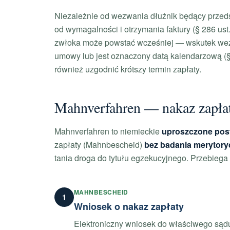
Niezależnie od wezwania dłużnik będący prze
od wymagalności i otrzymania faktury (§ 286 ust.
zwłoka może powstać wcześniej — wskutek wezw
umowy lub jest oznaczony datą kalendarzową (§
również uzgodnić krótszy termin zapłaty.
Mahnverfahren — nakaz zapła
Mahnverfahren to niemieckie
uproszczone pos
zapłaty (Mahnbescheid)
bez badania merytory
tania droga do tytułu egzekucyjnego. Przebiega
MAHNBESCHEID
1
Wniosek o nakaz zapłaty
Elektroniczny wniosek do właściwego sąd