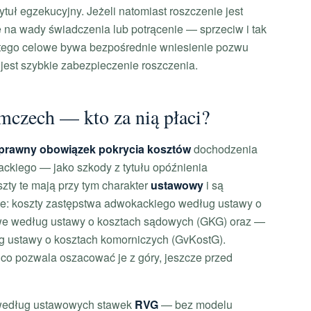
tuł egzekucyjny. Jeżeli natomiast roszczenie jest
 na wady świadczenia lub potrącenie — sprzeciw i tak
atego celowe bywa bezpośrednie wniesienie pozwu
 jest szybkie zabezpieczenie roszczenia.
mczech — kto za nią płaci?
prawny obowiązek pokrycia kosztów
dochodzenia
ckiego — jako szkody z tytułu opóźnienia
zty te mają przy tym charakter
ustawowy
i są
rie: koszty zastępstwa adwokackiego według ustawy o
we według ustawy o kosztach sądowych (GKG) oraz —
g ustawy o kosztach komorniczych (GvKostG).
 co pozwala oszacować je z góry, jeszcze przed
 według ustawowych stawek
RVG
— bez modelu