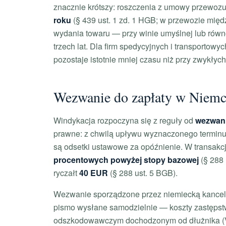
znacznie krótszy: roszczenia z umowy przewozu
roku
(§ 439 ust. 1 zd. 1 HGB; w przewozie międ
wydania towaru — przy winie umyślnej lub rów
trzech lat. Dla firm spedycyjnych i transportowy
pozostaje istotnie mniej czasu niż przy zwykły
Wezwanie do zapłaty w Niemcz
Windykacja rozpoczyna się z reguły od
wezwani
prawne: z chwilą upływu wyznaczonego terminu 
są odsetki ustawowe za opóźnienie. W transa
procentowych powyżej stopy bazowej
(§ 288 
ryczałt
40 EUR
(§ 288 ust. 5 BGB).
Wezwanie sporządzone przez niemiecką kancelar
pismo wysłane samodzielnie — koszty zastęps
odszkodowawczym dochodzonym od dłużnika (V