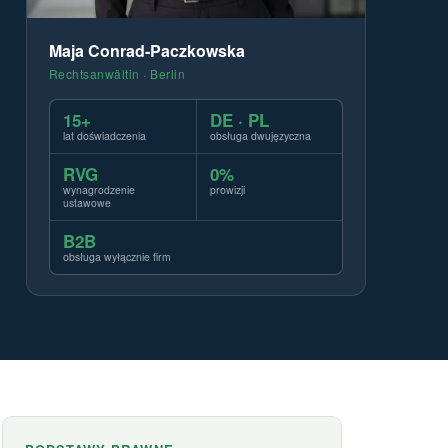
Maja Conrad-Paczkowska
Rechtsanwältin · Berlin
15+
DE · PL
lat doświadczenia
obsługa dwujęzyczna
RVG
0%
wynagrodzenie
prowizji
ustawowe
B2B
obsługa wyłącznie firm