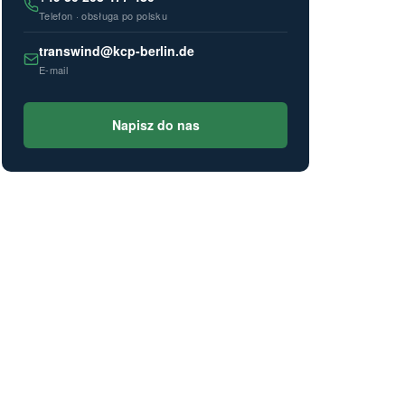
Telefon · obsługa po polsku
transwind@kcp-berlin.de
E-mail
Napisz do nas