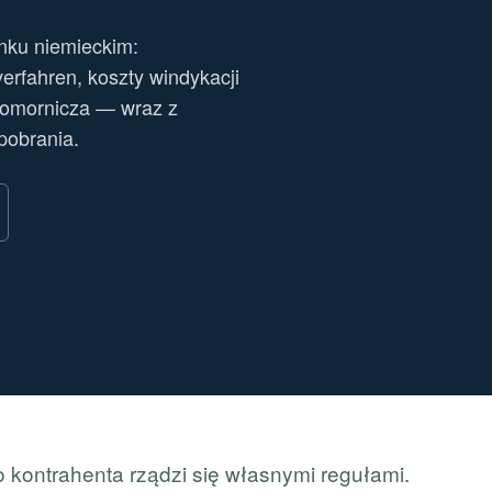
ynku niemieckim:
rfahren, koszty windykacji
komornicza — wraz z
pobrania.
 kontrahenta rządzi się własnymi regułami.