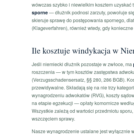
wówczas szybko i niewielkim kosztem uzyskać ty
sporne
— dłużnik podnosi zarzuty, powołuje się
skieruje sprawę do postępowania spornego, dl
(Klageverfahren), również wtedy, gdy konieczne
Ile kosztuje windykacja w Nie
Jeśli niemiecki dłużnik pozostaje w zwłoce, ma
roszczenia — w tym kosztów zastępstwa adwoka
(Verzugsschadensersatz, §§ 280, 286 BGB). Kos
przewidywalne. Składają się na nie trzy katego
wynagrodzeniu adwokatów (RVG), koszty sądo
na etapie egzekucji — opłaty komornicze wedłu
Wszystkie zależą od wartości przedmiotu sporu,
wszczęciem sprawy.
Nasze wynagrodzenie ustalane jest wyłącznie