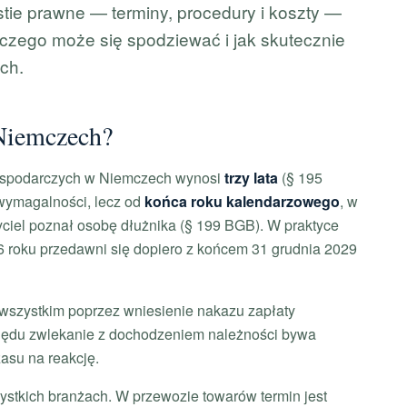
tie prawne — terminy, procedury i koszty —
, czego może się spodziewać i jak skutecznie
ch.
 Niemczech?
gospodarczych w Niemczech wynosi
trzy lata
(§ 195
 wymagalności, lecz od
końca roku kalendarzowego
, w
yciel poznał osobę dłużnika (§ 199 BGB). W praktyce
6 roku przedawni się dopiero z końcem 31 grudnia 2029
szystkim poprzez wniesienie nakazu zapłaty
lędu zwlekanie z dochodzeniem należności bywa
zasu na reakcję.
ystkich branżach. W przewozie towarów termin jest