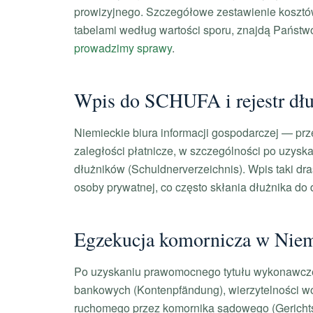
prowizyjnego. Szczegółowe zestawienie kosztó
tabelami według wartości sporu, znajdą Państwo
prowadzimy sprawy
.
Wpis do SCHUFA i rejestr dł
Niemieckie biura informacji gospodarczej — pr
zaległości płatnicze, w szczególności po uzysk
dłużników (Schuldnerverzeichnis). Wpis taki dr
osoby prywatnej, co często skłania dłużnika do
Egzekucja komornicza w Niem
Po uzyskaniu prawomocnego tytułu wykonawcz
bankowych (Kontenpfändung), wierzytelności wo
ruchomego przez komornika sądowego (Gerichtsv