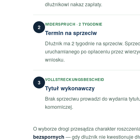
dłużnikowi nakaz zapłaty.
WIDERSPRUCH · 2 TYGODNIE
2
Termin na sprzeciw
Dłużnik ma 2 tygodnie na sprzeciw. Sprze
uruchamianego po opłaceniu przez wierzyc
wniosku.
VOLLSTRECKUNGSBESCHEID
3
Tytuł wykonawczy
Brak sprzeciwu prowadzi do wydania tytuł
komorniczej.
O wyborze drogi przesądza charakter roszczeni
bezspornych
— gdy dłużnik nie kwestionuje dłu