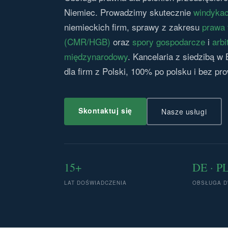
Niemiec. Prowadzimy skutecznie
windykac
niemieckich firm, sprawy z zakresu
prawa 
(CMR/HGB)
oraz
spory gospodarcze
i
arbi
międzynarodowy
. Kancelaria z siedzibą w 
dla firm z Polski, 100% po polsku i bez prow
Skontaktuj się
Nasze usługi
15+
DE · P
LAT DOŚWIADCZENIA
OBSŁUGA D