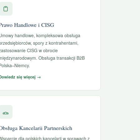
Prawo Handlowe i CISG
Umowy handlowe, kompleksowa obsługa
przedsiębiorców, spory z kontrahentami,
zastosowanie CISG w obrocie
międzynarodowym. Obsługa transakcji B2B
Polska–Niemcy.
Dowiedz się więcej →
Obsługa Kancelarii Partnerskich
Wsparcie dla polskich kancelarii w sprawach z