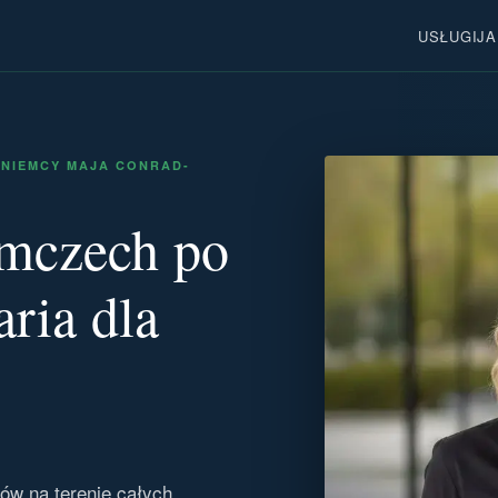
USŁUGI
JA
 NIEMCY MAJA CONRAD-
mczech po
aria dla
ów na terenie całych