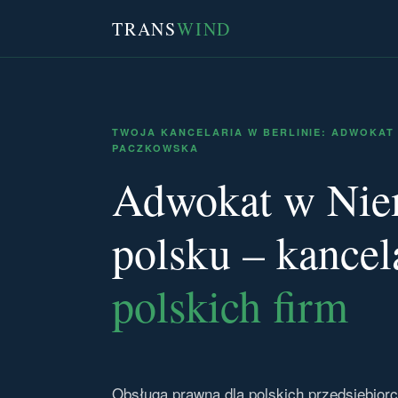
TRANS
WIND
TWOJA KANCELARIA W BERLINIE: ADWOKAT
PACZKOWSKA
Adwokat w Nie
polsku – kancel
polskich firm
Obsługa prawna dla polskich przedsiębiorc