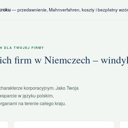
— przedawnienie, Mahnverfahren, koszty i bezpłatny wzór
kroku
H DLA TWOJEJ FIRMY
ch firm w Niemczech – windyka
 charakterze korporacyjnym. Jako Twoja
sparcie w języku polskim,
organami na terenie całego kraju.