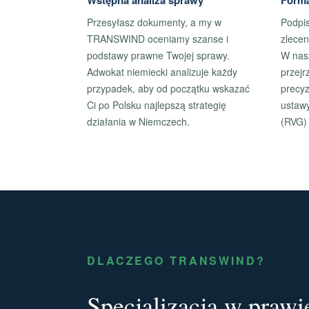
Wstępna analiza sprawy
Forma
Przesyłasz dokumenty, a my w
Podpi
TRANSWIND oceniamy szanse i
zlecen
podstawy prawne Twojej sprawy.
W nasz
Adwokat niemiecki analizuje każdy
przejr
przypadek, aby od początku wskazać
precyz
Ci po Polsku najlepszą strategię
ustaw
działania w Niemczech.
(RVG)
DLACZEGO TRANSWIND?
Specjalizacja w praw