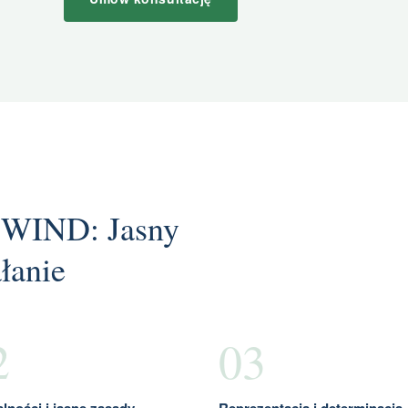
SWIND: Jasny
łanie
2
03