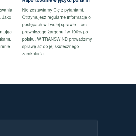
Raportowanie w języku polskim
zwania
Nie zostawiamy Cię z pytaniami.
. Jako
Otrzymujesz regularne informacje o
postępach w Twojej sprawie – bez
ntując
prawniczego żargonu i w 100% po
ikami,
polsku. W TRANSWIND prowadzimy
renie
sprawę aż do jej skutecznego
zamknięcia.