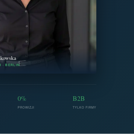
zkowska
 · BERLIN
0%
B2B
PROWIZJI
TYLKO FIRMY