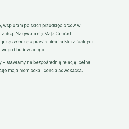
, wspieram polskich przedsiębiorców w
granicą. Nazywam się Maja Conrad-
ącząc wiedzę o prawie niemieckim z realnym
towego i budowlanego.
 stawiamy na bezpośrednią relację, pełną
tuje moja niemiecka licencja adwokacka.