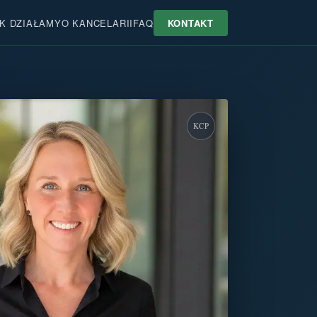
K DZIAŁAMY
O KANCELARII
FAQ
KONTAKT
KCP