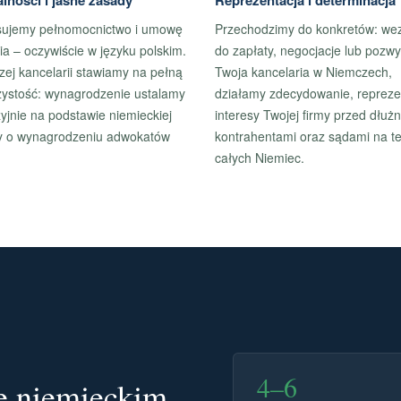
lności i jasne zasady
Reprezentacja i determinacja
sujemy pełnomocnictwo i umowę
Przechodzimy do konkretów: we
ia – oczywiście w języku polskim.
do zapłaty, negocjacje lub pozwy
ej kancelarii stawiamy na pełną
Twoja kancelaria w Niemczech,
zystość: wynagrodzenie ustalamy
działamy zdecydowanie, repreze
yjnie na podstawie niemieckiej
interesy Twojej firmy przed dłużn
y o wynagrodzeniu adwokatów
kontrahentami oraz sądami na te
całych Niemiec.
4–6
ie niemieckim