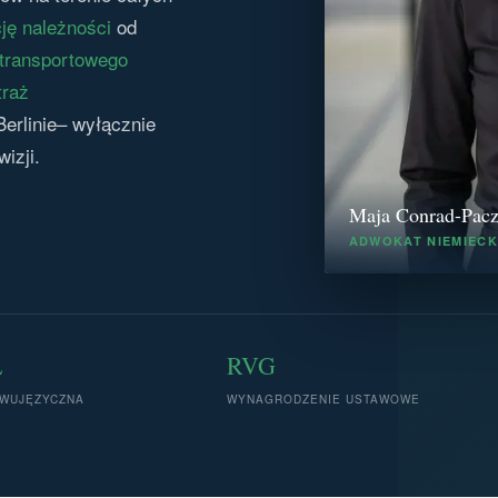
ję należności
od
transportowego
traż
Berlinie– wyłącznie
izji.
Maja Conrad-Pac
ADWOKAT NIEMIECKI
L
RVG
WUJĘZYCZNA
WYNAGRODZENIE USTAWOWE